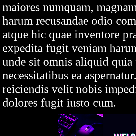
maiores numquam, magnam s
harum recusandae odio com
atque hic quae inventore p
expedita fugit veniam harum,
unde sit omnis aliquid quia
necessitatibus ea aspernatur
reiciendis velit nobis impedi
dolores fugit iusto cum.