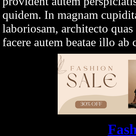
provident autem perspiciati
quidem. In magnam cupidita
laboriosam, architecto qua
facere autem beatae illo a
Fash