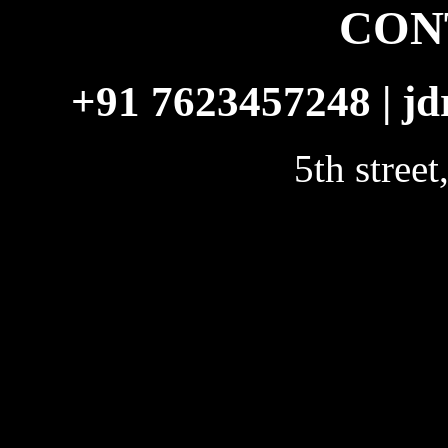
CON
+91 7623457248 | 
5th stree